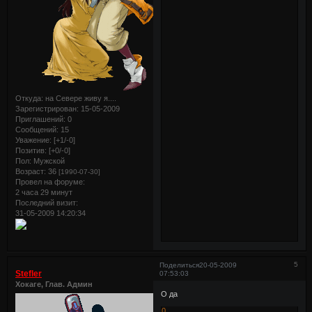
Откуда:
на Севере живу я....
Зарегистрирован
: 15-05-2009
Приглашений:
0
Сообщений:
15
Уважение:
[+1/-0]
Позитив:
[+0/-0]
Пол:
Мужской
Возраст:
36
[1990-07-30]
Провел на форуме:
2 часа 29 минут
Последний визит:
31-05-2009 14:20:34
5
Поделиться
20-05-2009
Stefler
07:53:03
Хокаге, Глав. Админ
О да
0