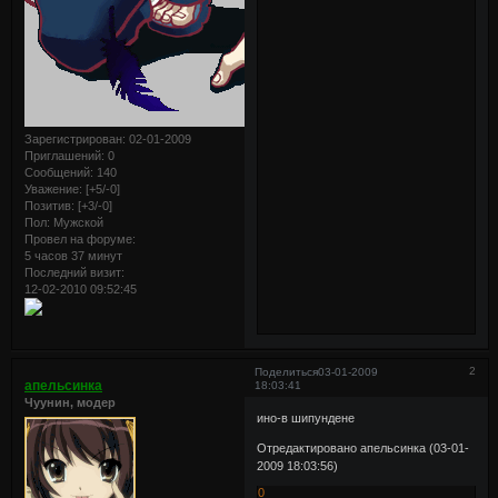
Зарегистрирован
: 02-01-2009
Приглашений:
0
Сообщений:
140
Уважение:
[+5/-0]
Позитив:
[+3/-0]
Пол:
Мужской
Провел на форуме:
5 часов 37 минут
Последний визит:
12-02-2010 09:52:45
2
Поделиться
03-01-2009
апельсинка
18:03:41
Чуунин, модер
ино-в шипундене
Отредактировано апельсинка (03-01-
2009 18:03:56)
0