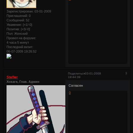
Зарегистрирован
: 03-01-2009
Приглашений:
0
Сообщений:
52
Уважение:
[+1/-0]
Позитив:
[+3/-0]
Пол:
Женский
Провел на форуме:
4 часа 5 минут
Последний визит:
06-07-2009 19:26:52
3
Поделиться
03-01-2009
Stefler
19:44:39
Хокаге, Глав. Админ
Согласен
0