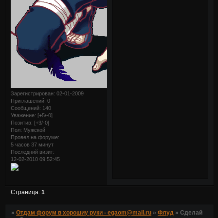
Зарегистрирован
: 02-01-2009
Приглашений:
0
Сообщений:
140
Уважение:
[+5/-0]
Позитив:
[+3/-0]
Пол:
Мужской
Провел на форуме:
5 часов 37 минут
Последний визит:
12-02-2010 09:52:45
Страница:
1
»
Отдам форум в хорошиу руки - egaom@mail.ru
»
Флуд
»
Сделай