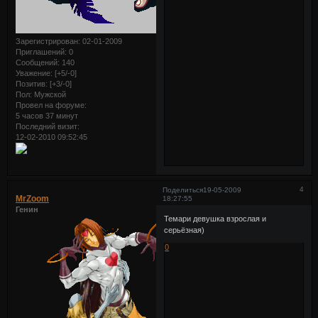
Зарегистрирован
: 02-01-2009
Приглашений:
0
Сообщений:
140
Уважение:
[+5/-0]
Позитив:
[+3/-0]
Пол:
Мужской
Провел на форуме:
5 часов 37 минут
Последний визит:
12-02-2010 09:52:45
4
Поделиться
19-05-2009
MrZoom
18:27:55
Генин
Темари девушка взрослая и
серьёзная)
0