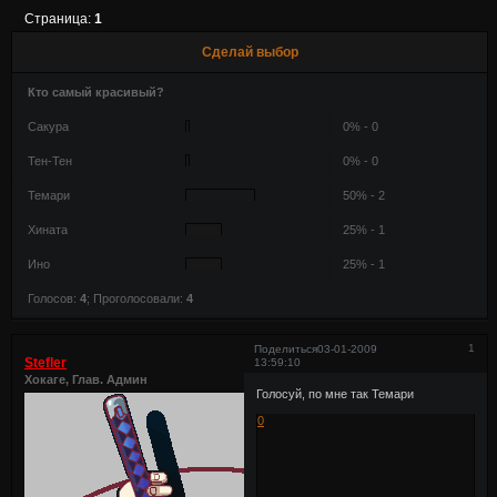
Страница:
1
Сделай выбор
Кто самый красивый?
Сакура
0% - 0
Тен-Тен
0% - 0
Темари
50% - 2
Хината
25% - 1
Ино
25% - 1
Голосов:
4
;
Проголосовали:
4
1
Поделиться
03-01-2009
Stefler
13:59:10
Хокаге, Глав. Админ
Голосуй, по мне так Темари
0