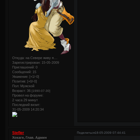
Откуда:
на Севере живу я....
Зарегистрирован
: 15-05-2009
Приглашений:
0
Сообщений:
15
Уважение:
[+1/-0]
Позитив:
[+0/-0]
Пол:
Мужской
Возраст:
36
[1990-07-30]
Провел на форуме:
2 часа 29 минут
Последний визит:
31-05-2009 14:20:34
Stefler
Поделиться
18-05-2009 07:44:41
Хокаге, Глав. Админ