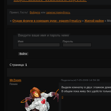
Привет, Гость!
Войдите
или
зарегистрируйтесь
.
»
Отдам форум в хорошиу руки - egaom@mail.ru
»
Жилой район
»
Мо
Введите ваше имя и пароль ниже
Имя
Пароль
Страница:
1
MrZoom
Поделиться
17-05-2009 14:59:38
Генин
Выдали комнатку в двух этажном доме
В общем пока живу без удобств только
0