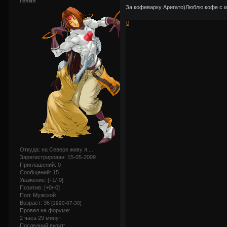
Генин
За кофеварку Аригато)Люблю кофе с
0
Откуда:
на Севере живу я....
Зарегистрирован
: 15-05-2009
Приглашений:
0
Сообщений:
15
Уважение:
[+1/-0]
Позитив:
[+0/-0]
Пол:
Мужской
Возраст:
36
[1990-07-30]
Провел на форуме:
2 часа 29 минут
Последний визит: