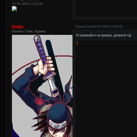
31-05-2009 14:20:34
Stefler
Поделиться
20-07-2009 13:35:41
Хокаге, Глав. Админ
Устраивайся на ферму, дояркой хД
0