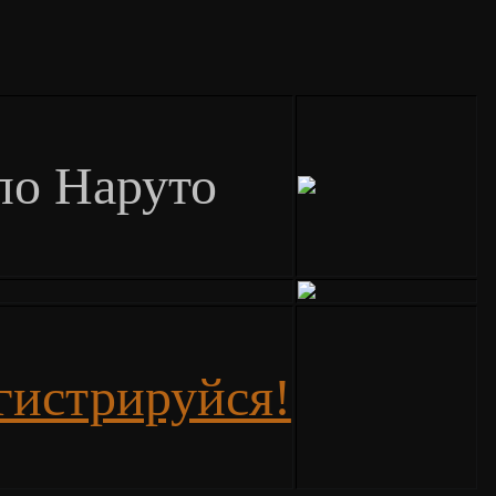
по Наруто
гистрируйся!