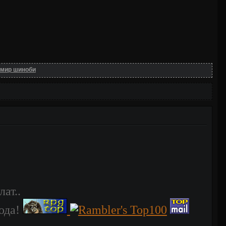
 мир шиноби
ат..
рода!