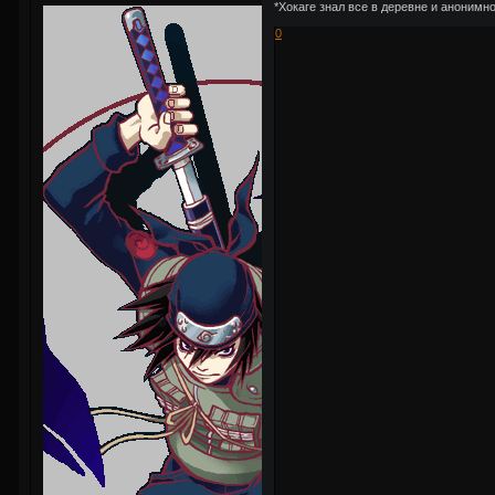
*Хокаге знал все в деревне и аноним
0