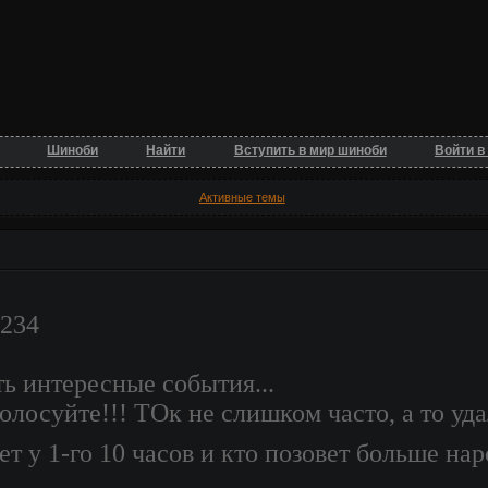
Шиноби
Найти
Вступить в мир шиноби
Войти в
Активные темы
1234
ть интересные события...
лосуйте!!! ТОк не слишком часто, а то удал
ет у 1-го 10 часов и кто позовет больше на